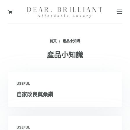
跳
至
購
主
物
要
車
內
首頁
/
產品小知識
容
產品小知識
USEFUL
自家改良莫桑鑽
USEFUL