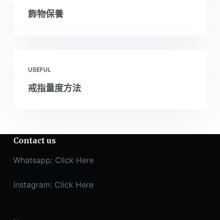
飾物保養
USEFUL
戒指量度方法
Contact us
Whatsapp:
Click Here
Instagram:
Click Here