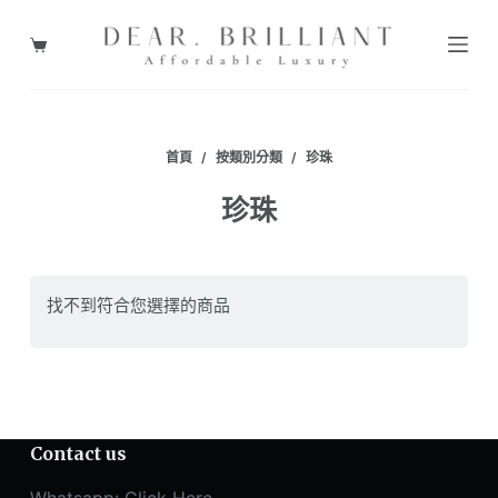
跳
至
購
主
物
要
車
內
首頁
/
按類別分類
/
珍珠
容
珍珠
找不到符合您選擇的商品
Contact us