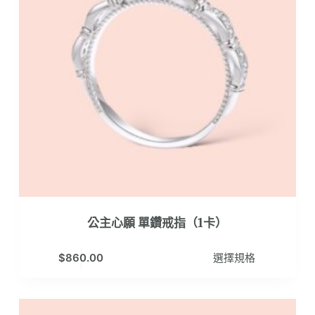
在
產
品
頁
面
選
擇
選
項
公主心願 單鑽戒指（1卡）
此
$
860.00
選擇規格
產
品
有