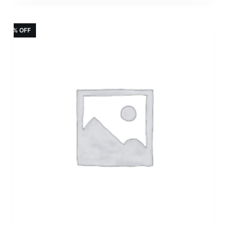
始
前
價
價
格：
格：
5% OFF
$1,280.00。
$1,100.00。