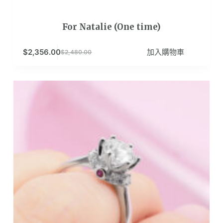
For Natalie (One time)
$
2,356.00
加入購物車
$
2,480.00
原
目
始
前
價
價
格：
格：
$2,480.00。
$2,356.00。