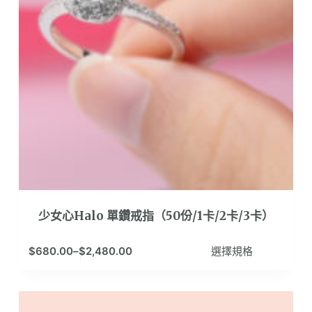
在
產
品
頁
面
選
擇
選
項
少女心Halo 單鑽戒指（50份/1卡/2卡/3卡）
此
$
680.00
–
$
2,480.00
選擇規格
產
品
有