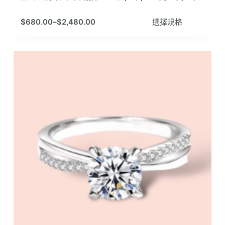
此
$
680.00
–
$
2,480.00
選擇規格
產
品
有
多
種
款
式。
可
在
產
品
頁
面
選
擇