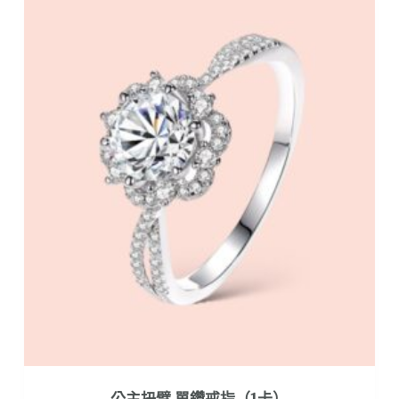
多
種
款
式。
可
在
產
品
頁
面
選
擇
選
項
公主扭臂 單鑽戒指（1卡）