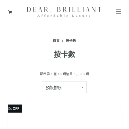
跳
至
購
主
物
要
車
內
首頁
/
按卡數
容
按卡數
顯示第 1 至 16 項結果，共 53 項
14% OFF