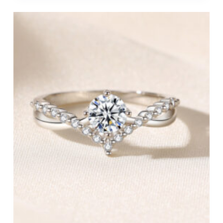
品
有
多
種
款
式。
可
在
產
品
頁
面
選
擇
選
項