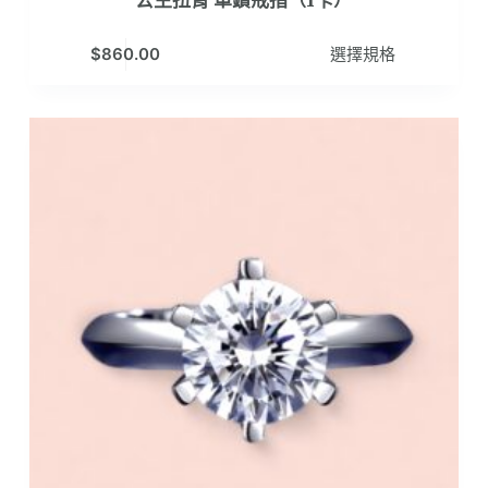
此
$
860.00
選擇規格
產
品
有
多
種
款
式。
可
在
產
品
頁
面
選
擇