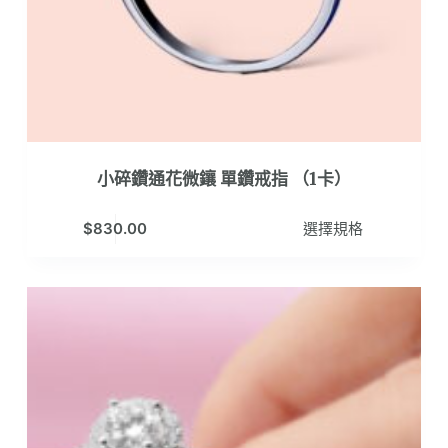
選
擇
選
項
小碎鑽通花微鑲 單鑽戒指 （1卡）
此
$
830.00
選擇規格
產
品
有
多
種
款
式。
可