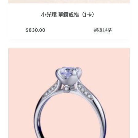
小光環 單鑽戒指（1卡）
此
$
830.00
選擇規格
產
品
有
多
種
款
式。
可
在
產
品
頁
面