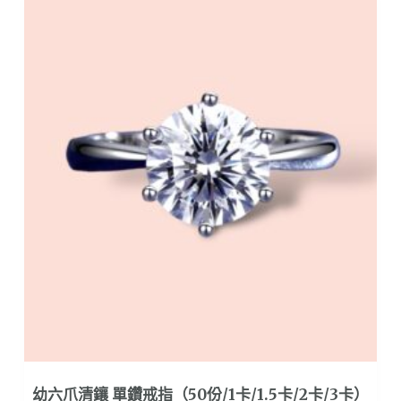
多
種
款
式。
可
在
產
品
頁
面
選
擇
選
項
幼六爪清鑲 單鑽戒指（50份/1卡/1.5卡/2卡/3卡）