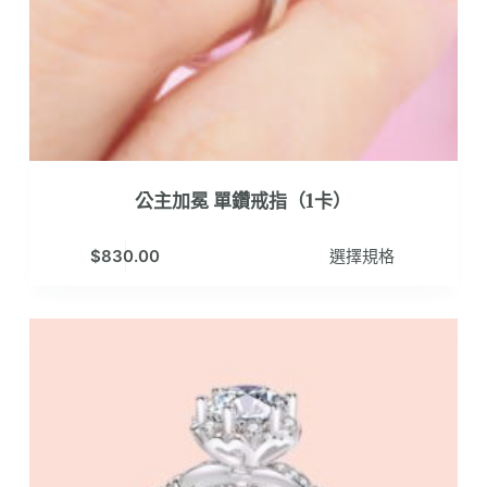
公主加冕 單鑽戒指（1卡）
此
$
830.00
選擇規格
產
品
有
多
種
款
式。
可