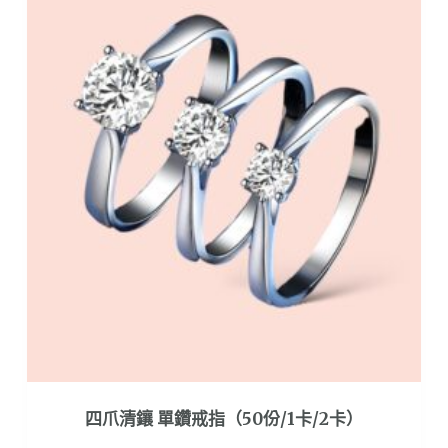
種
款
式。
可
在
產
品
頁
面
選
擇
選
項
四爪清鑲 單鑽戒指（50份/1卡/2卡）