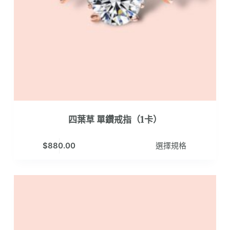
頁
面
選
擇
選
項
四葉草 單鑽戒指（1卡）
此
$
880.00
選擇規格
產
品
有
多
種
款