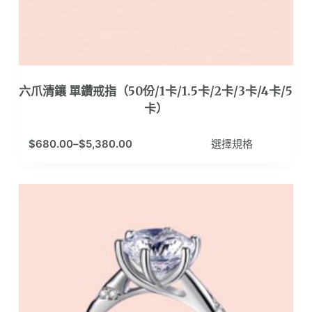
選
項
六爪清鑲 單鑽戒指（50份/1卡/1.5卡/2卡/3卡/4卡/5
卡）
此
$
680.00
–
$
5,380.00
選擇規格
產
品
有
多
種
款
式。
可
在