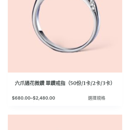
產
品
頁
面
選
擇
選
項
六爪通花微鑽 單鑽戒指（50份/1卡/2卡/3卡）
此
$
680.00
–
$
2,480.00
選擇規格
產
品
有
多