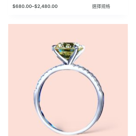
此
$
680.00
–
$
2,480.00
選擇規格
產
品
有
多
種
款
式。
可
在
產
品
頁
面
選
擇
選