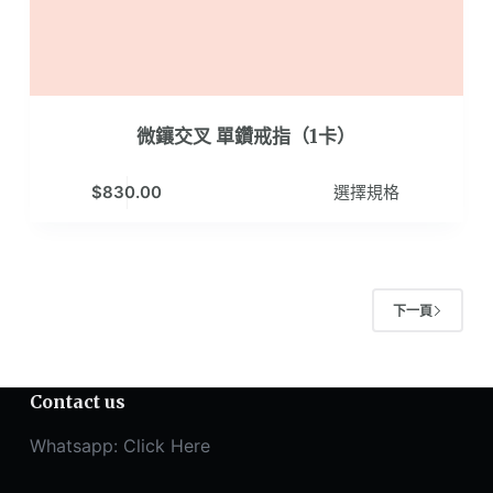
選
項
微鑲交叉 單鑽戒指（1卡）
此
$
830.00
選擇規格
產
品
有
多
下一頁
種
款
式。
Contact us
可
在
Whatsapp:
Click Here
產