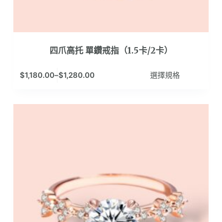
項
四爪高托 單鑽戒指（1.5卡/2卡）
此
$
1,180.00
–
$
1,280.00
選擇規格
產
品
有
多
種
款
式。
可
在
產
品