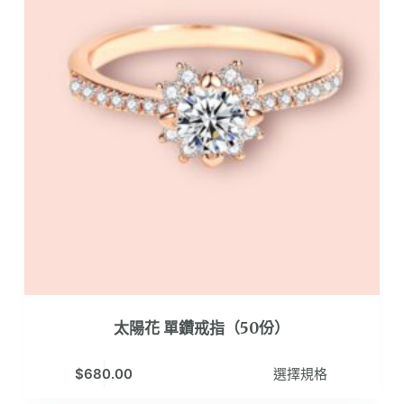
式。
可
在
產
品
頁
面
選
擇
選
項
太陽花 單鑽戒指（50份）
此
$
680.00
選擇規格
產