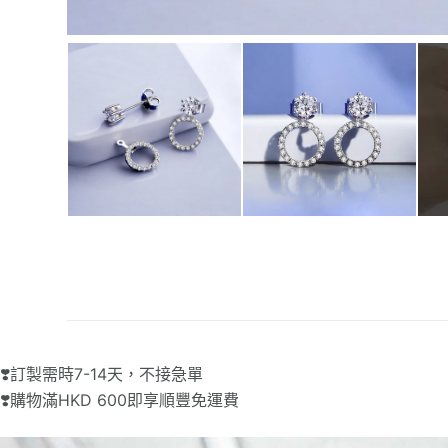
❣️訂製需時7-14天，不接急單
❣️購物滿HKD 600即享順豐免運費