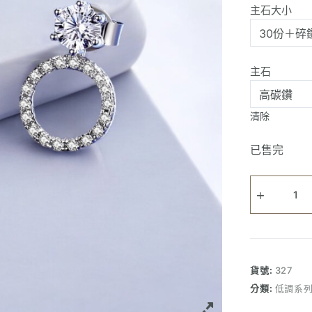
主石大小
主石
清除
已售完
三
帶
耳
環
數
量
貨號:
327
分類:
低調系