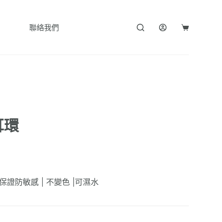
聯絡我們
購
物
車
耳環
| 保證防敏感 | 不變色 |可濕水