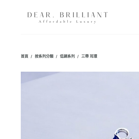
跳
至
主
要
內
容
首頁
/
按系列分類
/
低調系列
/
三帶 耳環