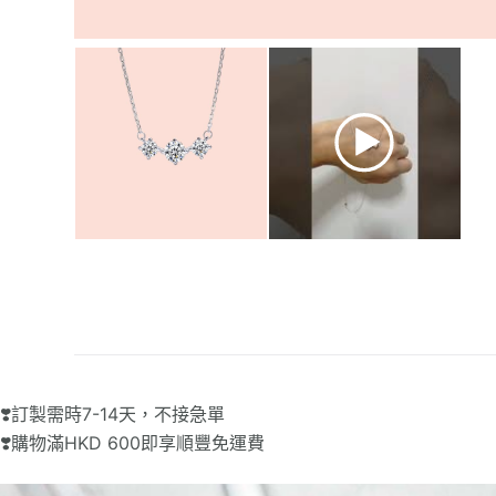
❣️訂製需時7-14天，不接急單
❣️購物滿HKD 600即享順豐免運費