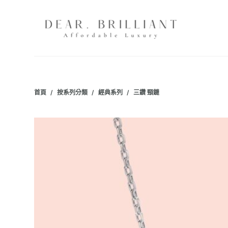
跳
至
主
要
內
容
首頁
/
按系列分類
/
經典系列
/
三鑽 頸鏈