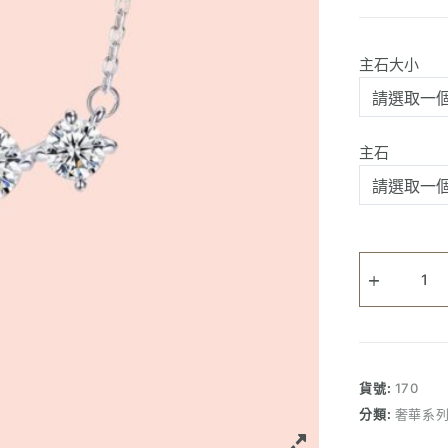
主石大小
主石
三
鑽
頸
鏈
數
量
貨號:
170
分類:
奢華系