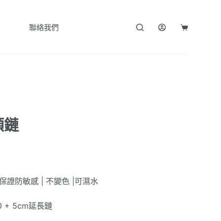
聯絡我們
購
物
車
頸鏈
| 保證防敏感 | 不變色 |可濕水
0 + 5cm延長鏈