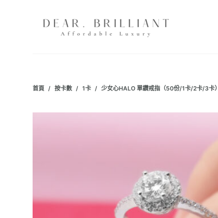
跳
至
主
要
內
容
首頁
/
按卡數
/
1卡
/
少女心HALO 單鑽戒指（50份/1卡/2卡/3卡