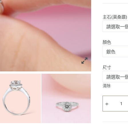
主石(莫桑鑽)
顏色
尺寸
清除
少
女
心
Halo
單