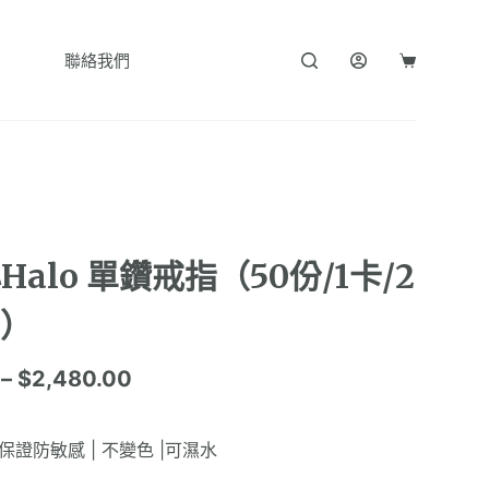
聯絡我們
購
物
車
Halo 單鑽戒指（50份/1卡/2
卡）
–
$
2,480.00
| 保證防敏感 | 不變色 |可濕水