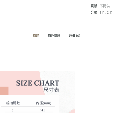
鑽
貨號:
不提供
戒
分類:
1卡
,
2卡
指
（50
份/1
卡/2
描述
額外資訊
評價 (0)
卡/3
卡）
數
量