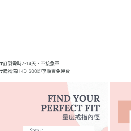
❣️訂製需時7-14天，不接急單
❣️購物滿HKD 600即享順豐免運費