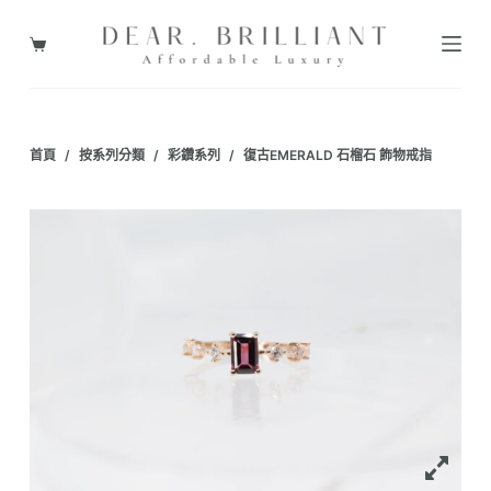
跳
至
購
主
物
要
車
內
首頁
/
按系列分類
/
彩鑽系列
/
復古EMERALD 石榴石 飾物戒指
容