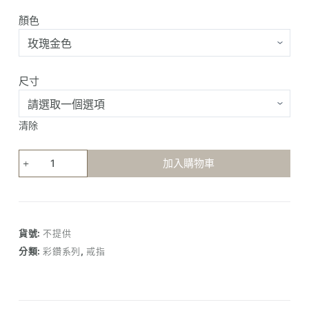
顏色
尺寸
清除
復
加入購物車
古
Emerald
石
榴
貨號:
不提供
石
分類:
彩鑽系列
,
戒指
飾
物
戒
指