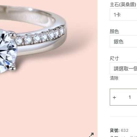
主石(莫桑鑽)
顏色
尺寸
清除
愛
心
打
結
單
鑽
貨號:
632
戒