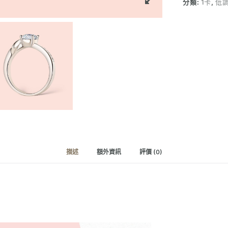
分類:
1卡
,
低
指
（1
卡）
數
量
描述
額外資訊
評價 (0)