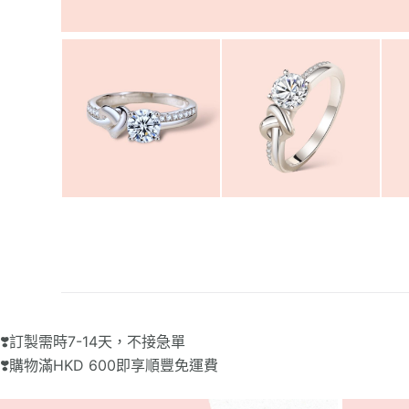
❣️訂製需時7-14天，不接急單
❣️購物滿HKD 600即享順豐免運費