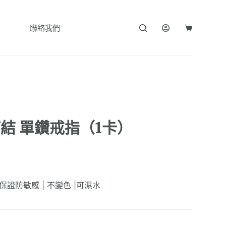
聯絡我們
購
物
車
結 單鑽戒指（1卡）
| 保證防敏感 | 不變色 |可濕水