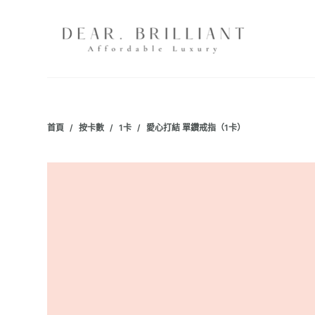
跳
至
主
要
內
容
首頁
/
按卡數
/
1卡
/
愛心打結 單鑽戒指（1卡）