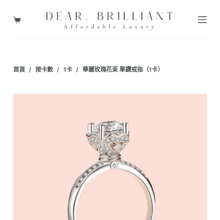
跳
至
購
主
物
要
車
內
首頁
/
按卡數
/
1卡
/
華麗玫瑰花束 單鑽戒指（1卡）
容