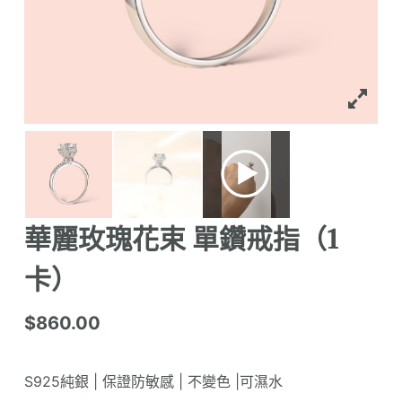
華麗玫瑰花束 單鑽戒指（1
卡）
$
860.00
S925純銀 | 保證防敏感 | 不變色 |可濕水