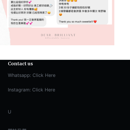
Contact us
Whatsapp:
Click Here
Instagram:
Click Here
U