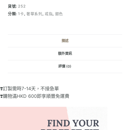
花
貨號:
252
束
分類:
1卡
,
奢華系列
,
戒指
,
銀色
單
鑽
戒
指
描述
（1
卡）
額外資訊
數
量
評價 (0)
❣️訂製需時7-14天，不接急單
❣️購物滿HKD 600即享順豐免運費