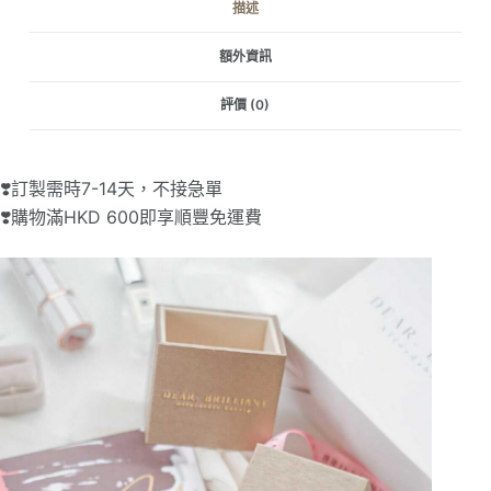
描述
額外資訊
評價 (0)
❣️訂製需時7-14天，不接急單
❣️購物滿HKD 600即享順豐免運費