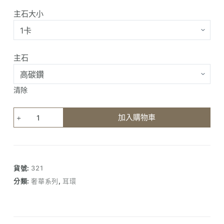
主石大小
主石
清除
菱
加入購物車
格
單
鑽
耳
貨號:
321
環
分類:
奢華系列
,
耳環
數
量