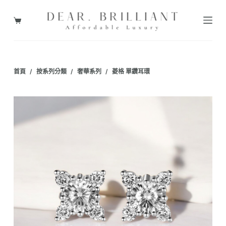
跳
至
購
主
物
要
車
內
首頁
/
按系列分類
/
奢華系列
/
菱格 單鑽耳環
容