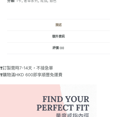
分類:
1卡
,
奢華系列
,
戒指
,
銀色
戒
指
(1
卡)
描述
數
量
額外資訊
評價 (0)
❣️訂製需時7-14天，不接急單
❣️購物滿HKD 600即享順豐免運費