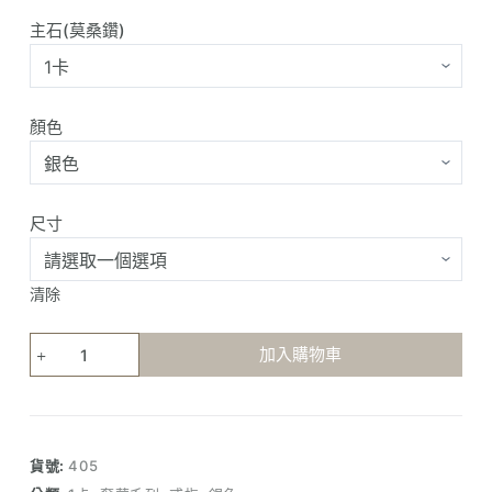
主石(莫桑鑽)
顏色
尺寸
清除
雙
加入購物車
重
花
環
單
貨號:
405
鑽