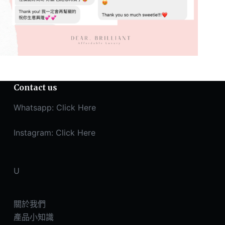
Contact us
Whatsapp:
Click Here
Instagram:
Click Here
U
關於我們
產品小知識