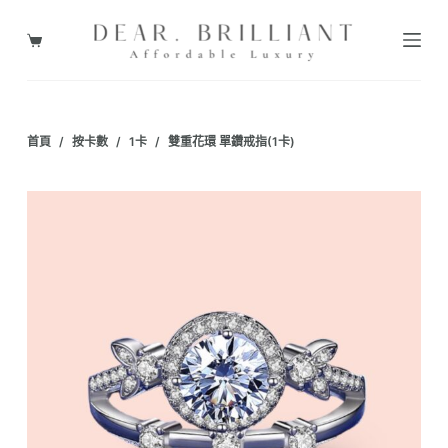
跳
至
購
主
物
要
車
內
首頁
/
按卡數
/
1卡
/
雙重花環 單鑽戒指(1卡)
容