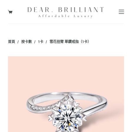
跳
至
購
主
物
要
車
內
首頁
/
按卡數
/
1卡
/
雪花扭臂 單鑽戒指（1卡）
容