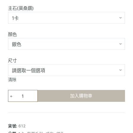
主石(莫桑鑽)
顏色
尺寸
清除
雪
加入購物車
花
扭
臂
單
貨號:
612
鑽