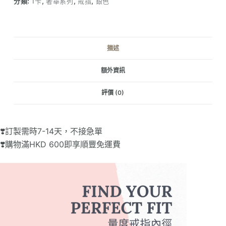
分類:
1卡
,
奢華系列
,
戒指
,
銀色
戒
指
（1
卡）
描述
數
量
額外資訊
評價 (0)
❣️訂製需時7-14天，不接急單
❣️購物滿HKD 600即享順豐免運費