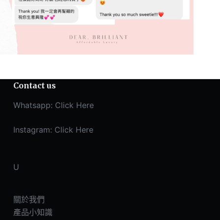
Contact us
Whatsapp:
Click Here
Instagram:
Click Here
U
關於我們
產品小知識