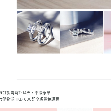
❣️訂製需時7-14天，不接急單
❣️購物滿HKD 600即享順豐免運費