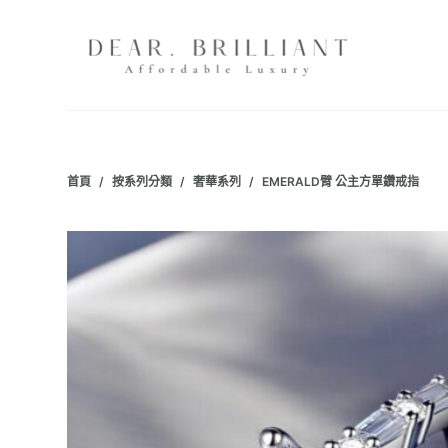
跳
至
主
要
內
容
首頁
/
按系列分類
/
奢華系列
/
EMERALD臂 公主方單鑽戒指