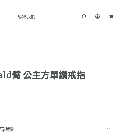
聯絡我們
購
物
車
rald臂 公主方單鑽戒指