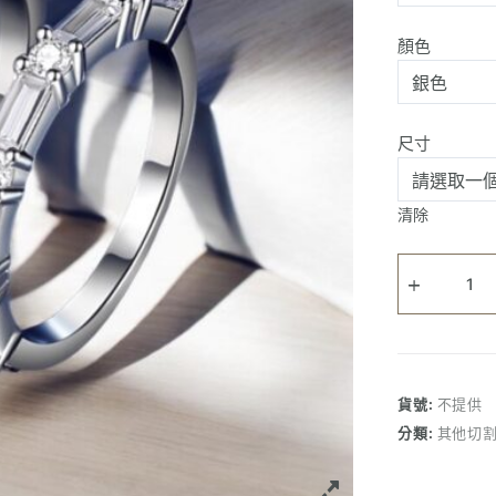
顏色
尺寸
清除
Emerald
臂
公
主
方
單
貨號:
不提供
鑽
分類:
其他切
戒
指