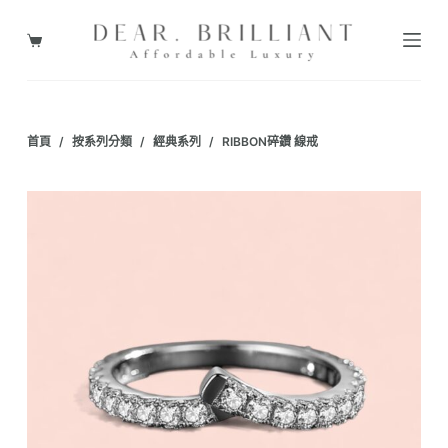
跳
至
購
主
物
要
車
內
首頁
/
按系列分類
/
經典系列
/
RIBBON碎鑽 線戒
容