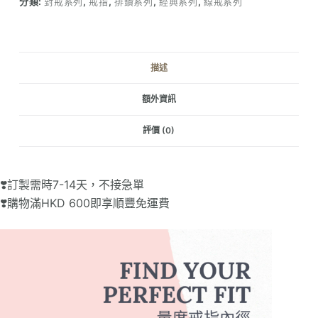
分類:
對戒系列
,
戒指
,
排鑽系列
,
經典系列
,
線戒系列
量
描述
額外資訊
評價 (0)
❣️訂製需時7-14天，不接急單
❣️購物滿HKD 600即享順豐免運費