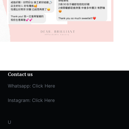
Contact us
Whatsapp:
Click Here
Instagram:
Click Here
U