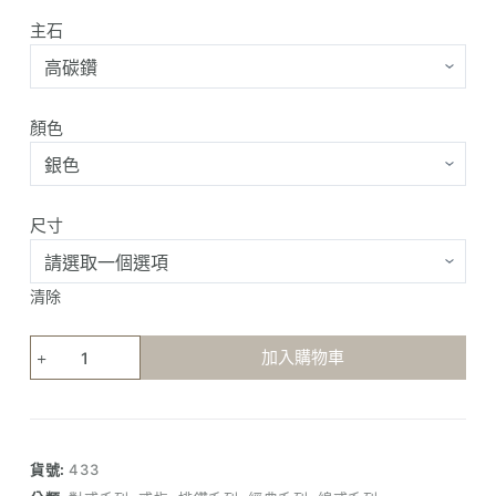
主石
顏色
尺寸
清除
Ribbon
加入購物車
碎
鑽
線
戒
貨號:
433
數